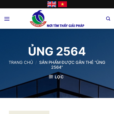
Skip
to
content
ỦNG 2564
TRANG CHỦ
/
SẢN PHẨM ĐƯỢC GẮN THẺ “ỦNG
2564”
LỌC