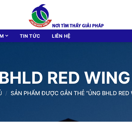
ẨM
TIN TỨC
LIÊN HỆ
BHLD RED WING
Ủ
/
SẢN PHẨM ĐƯỢC GẮN THẺ “ỦNG BHLD RED 