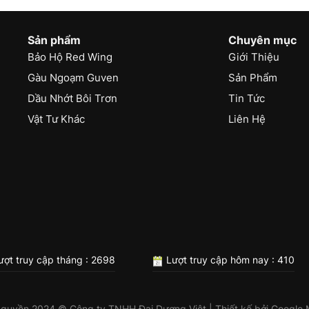
Sản phẩm
Chuyên mục
Bảo Hộ Red Wing
Giới Thiệu
Gàu Ngoạm Guven
Sản Phẩm
Dầu Nhớt Bôi Trơn
Tin Tức
Vật Tư Khác
Liên Hệ
ợt truy cập tháng : 2698
Lượt truy cập hôm nay : 410
 quyền 2024 © Công ty TNHH Đại Dương Việt | Thiết kế bởi
Google 