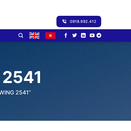
0918.992.412
 2541
WING 2541”