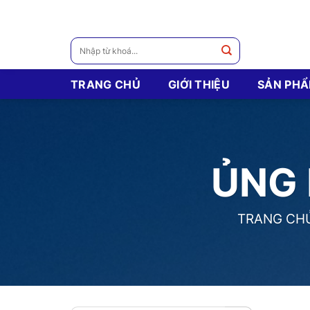
Skip
to
content
Tìm
kiếm:
TRANG CHỦ
GIỚI THIỆU
SẢN PH
ỦNG 
TRANG CH