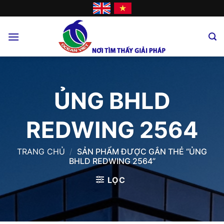
Skip
to
content
ỦNG BHLD
REDWING 2564
TRANG CHỦ
/
SẢN PHẨM ĐƯỢC GẮN THẺ “ỦNG
BHLD REDWING 2564”
LỌC