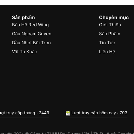
Sản phẩm
Chuyên mục
Bảo Hộ Red Wing
Giới Thiệu
Gàu Ngoạm Guven
Sản Phẩm
Dầu Nhớt Bôi Trơn
Tin Tức
Vật Tư Khác
Liên Hệ
ợt truy cập tháng : 2449
Lượt truy cập hôm nay : 793
 quyền 2024 © Công ty TNHH Đại Dương Việt | Thiết kế bởi
Google 