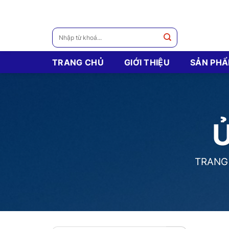
Skip
to
content
Tìm
kiếm:
TRANG CHỦ
GIỚI THIỆU
SẢN PH
TRANG