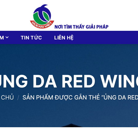
ẨM
TIN TỨC
LIÊN HỆ
ỦNG DA RED WIN
 CHỦ
/
SẢN PHẨM ĐƯỢC GẮN THẺ “ỦNG DA RED