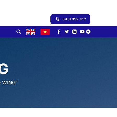
0918.992.412
G
 WING”