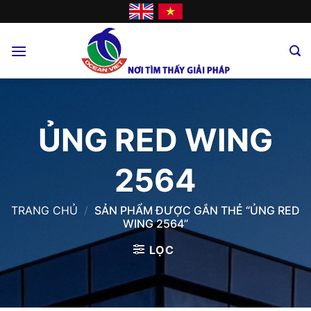
Skip
to
content
ỦNG RED WING
2564
TRANG CHỦ
/
SẢN PHẨM ĐƯỢC GẮN THẺ “ỦNG RED
WING 2564”
LỌC