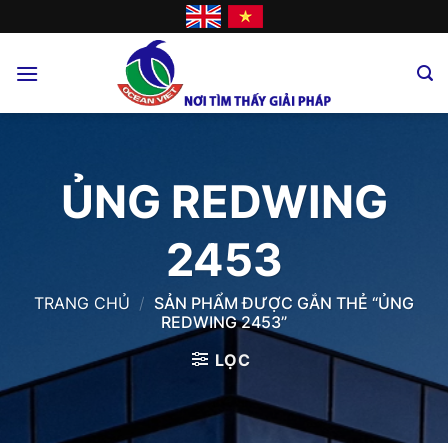
Skip
to
content
ỦNG REDWING
2453
TRANG CHỦ
/
SẢN PHẨM ĐƯỢC GẮN THẺ “ỦNG
REDWING 2453”
LỌC