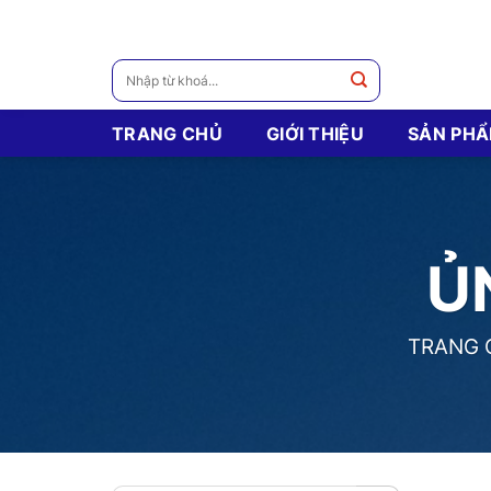
Skip
to
content
Tìm
kiếm:
TRANG CHỦ
GIỚI THIỆU
SẢN PH
Ủ
TRANG 