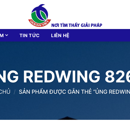
ẨM
TIN TỨC
LIÊN HỆ
NG REDWING 82
CHỦ
/
SẢN PHẨM ĐƯỢC GẮN THẺ “ỦNG REDWIN