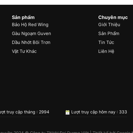
Sản phẩm
Chuyên mục
Bảo Hộ Red Wing
Giới Thiệu
Gàu Ngoạm Guven
Sản Phẩm
Dầu Nhớt Bôi Trơn
Tin Tức
Vật Tư Khác
Liên Hệ
ợt truy cập tháng : 2994
Lượt truy cập hôm nay : 333
 quyền 2024 © Công ty TNHH Đại Dương Việt | Thiết kế bởi
Google 