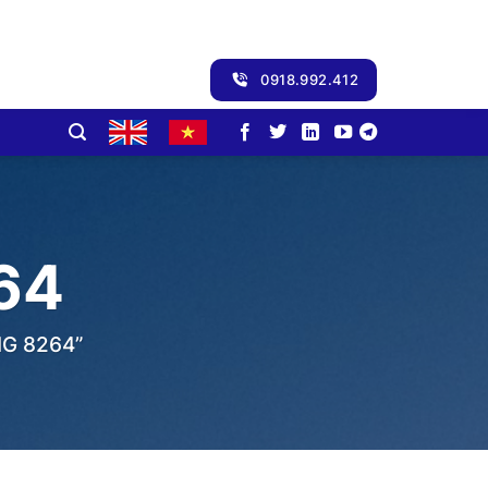
0918.992.412
64
G 8264”