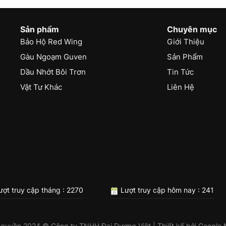
Sản phẩm
Chuyên mục
Bảo Hộ Red Wing
Giới Thiệu
Gàu Ngoạm Guven
Sản Phẩm
Dầu Nhớt Bôi Trơn
Tin Tức
Vật Tư Khác
Liên Hệ
ợt truy cập tháng : 2270
Lượt truy cập hôm nay : 241
 quyền 2024 © Công ty TNHH Đại Dương Việt | Thiết kế bởi
Google 