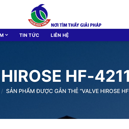
ẨM
TIN TỨC
LIÊN HỆ
HIROSE HF-421
/
SẢN PHẨM ĐƯỢC GẮN THẺ “VALVE HIROSE HF-