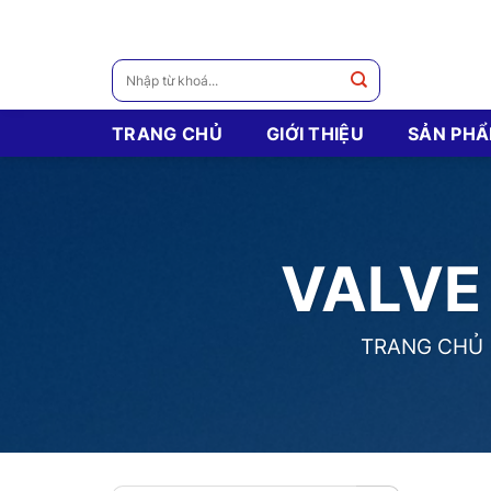
Skip
to
content
Tìm
kiếm:
TRANG CHỦ
GIỚI THIỆU
SẢN PH
VALVE 
TRANG CHỦ