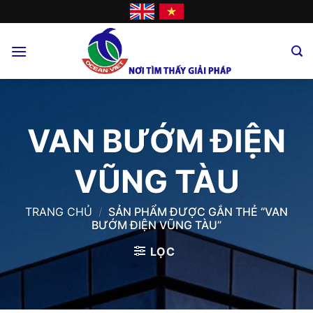
Skip
to
content
VAN BƯỚM ĐIỆN
VŨNG TÀU
TRANG CHỦ
/
SẢN PHẨM ĐƯỢC GẮN THẺ “VAN
BƯỚM ĐIỆN VŨNG TÀU”
LỌC