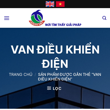
Skip
to
content
VAN ĐIỀU KHIỂN
ĐIỆN
TRANG CHỦ
/
SẢN PHẨM ĐƯỢC GẮN THẺ “VAN
ĐIỀU KHIỂN ĐIỆN”
LỌC