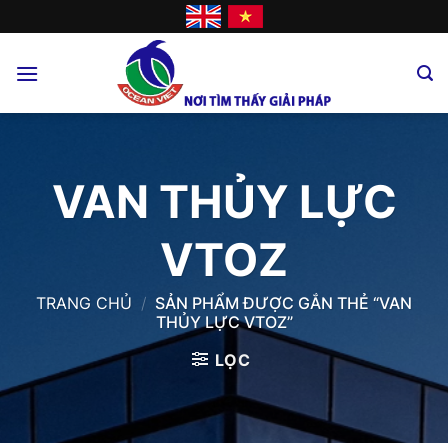
Skip
to
content
VAN THỦY LỰC
VTOZ
TRANG CHỦ
/
SẢN PHẨM ĐƯỢC GẮN THẺ “VAN
THỦY LỰC VTOZ”
LỌC