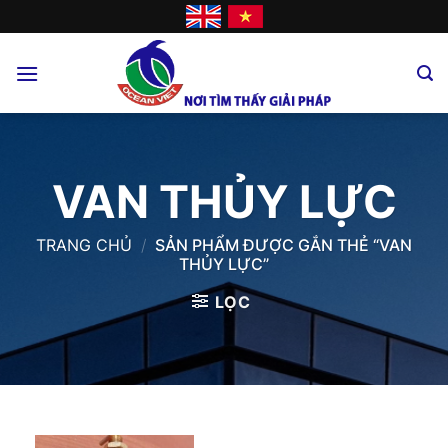
Skip
to
content
VAN THỦY LỰC
TRANG CHỦ
/
SẢN PHẨM ĐƯỢC GẮN THẺ “VAN
THỦY LỰC”
LỌC