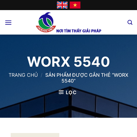
Skip
to
content
WORX 5540
TRANG CHỦ
/
SẢN PHẨM ĐƯỢC GẮN THẺ “WORX
5540”
LỌC