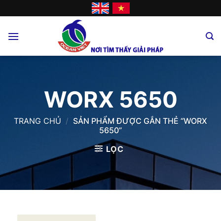
Skip
to
content
WORX 5650
TRANG CHỦ
/
SẢN PHẨM ĐƯỢC GẮN THẺ “WORX
5650”
LỌC