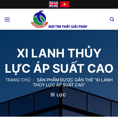
Skip
to
content
XI LANH THỦY
LỰC ÁP SUẤT CAO
TRANG CHỦ
/
SẢN PHẨM ĐƯỢC GẮN THẺ “XI LANH
THỦY LỰC ÁP SUẤT CAO”
LỌC