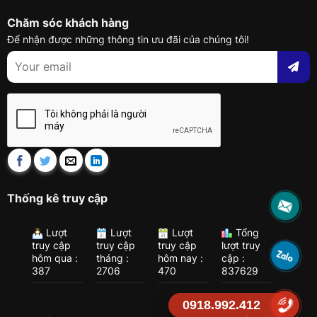
Chăm sóc khách hàng
Để nhận được những thông tin ưu đãi của chúng tôi!
Thống kê truy cập
Lượt
Lượt
Lượt
Tổng
truy cập
truy cập
truy cập
lượt truy
hôm qua :
tháng :
hôm nay :
cập :
387
2706
470
837629
0918.992.412