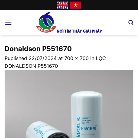
Skip
to
content
Donaldson P551670
Published
22/07/2024
at
700 × 700
in
LỌC
DONALDSON P551670