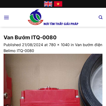
Skip
to
content
Van Bướm ITQ-0080
Published
21/08/2024
at
780 × 1040
in
Van bướm điện
Belimo ITQ-0080