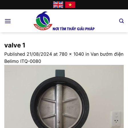
Skip
to
content
valve 1
Published
21/08/2024
at
780 × 1040
in
Van bướm điện
Belimo ITQ-0080