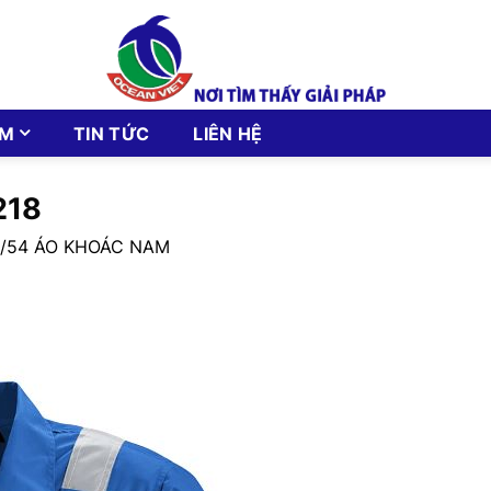
ẨM
TIN TỨC
LIÊN HỆ
218
5/54 ÁO KHOÁC NAM