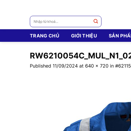
Skip
to
content
Tìm
kiếm:
TRANG CHỦ
GIỚI THIỆU
SẢN PH
RW6210054C_MUL_N1_0
Published
11/09/2024
at
640 × 720
in
#6211