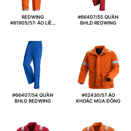
REDWING
#66407/55 QUẦN
#81905/57: ÁO LIỀN
BHLD REDWING
QUẦN NỮ
#66407/54 QUẦN
#62430/57 ÁO
BHLD REDWING
KHOÁC MÙA ĐÔNG