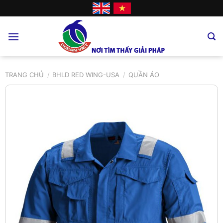
Skip
to
content
TRANG CHỦ
/
BHLD RED WING-USA
/
QUẦN ÁO