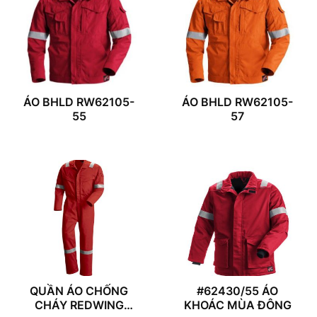
ÁO BHLD RW62105-
ÁO BHLD RW62105-
55
57
QUẦN ÁO CHỐNG
#62430/55 ÁO
CHÁY REDWING
KHOÁC MÙA ĐÔNG