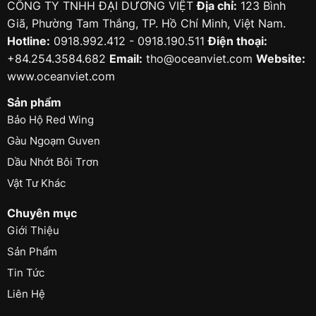
CÔNG TY TNHH ĐẠI DƯƠNG VIỆT
Địa chỉ:
123 Bình
Giã, Phường Tam Thắng, TP. Hồ Chí Minh, Việt Nam.
Hotline:
0918.992.412 - 0918.190.511
Điện thoại:
+84.254.3584.682
Email:
tho@oceanviet.com
Website:
www.oceanviet.com
Sản phẩm
Bảo Hộ Red Wing
Gàu Ngoạm Guven
Dầu Nhớt Bôi Trơn
Vật Tư Khác
Chuyên mục
Giới Thiệu
Sản Phẩm
Tin Tức
Liên Hệ