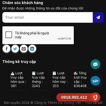
Chăm sóc khách hàng
Để nhận được những thông tin ưu đãi của chúng tôi!
Thống kê truy cập
Lượt
Lượt
Lượt
Tổng
truy cập
truy cập
truy cập
lượt truy
hôm qua :
tháng :
hôm nay :
cập :
381
2243
203
836408
0918.992.412
Bản quyền 2024 © Công ty TNHH Đại Dương Việt | Thiết kế bởi