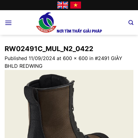
Skip
to
content
RW02491C_MUL_N2_0422
Published
11/09/2024
at
600 × 600
in
#2491 GIÀY
BHLD REDWING