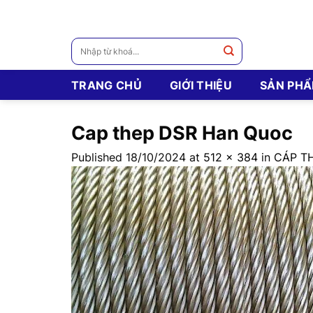
Skip
to
content
Tìm
kiếm:
TRANG CHỦ
GIỚI THIỆU
SẢN PH
Cap thep DSR Han Quoc
Published
18/10/2024
at
512 × 384
in
CÁP T