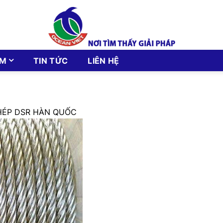
ẨM
TIN TỨC
LIÊN HỆ
HÉP DSR HÀN QUỐC