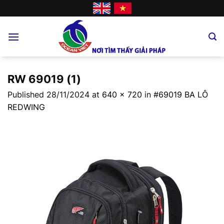
Skip
to
content
RW 69019 (1)
Published
28/11/2024
at
640 × 720
in
#69019 BA LÔ
REDWING