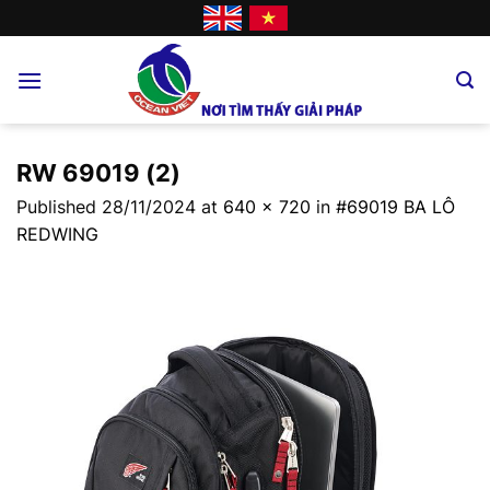
Skip
to
content
RW 69019 (2)
Published
28/11/2024
at
640 × 720
in
#69019 BA LÔ
REDWING