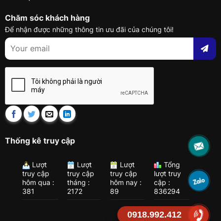
Chăm sóc khách hàng
Để nhận được những thông tin ưu đãi của chúng tôi!
Thống kê truy cập
Lượt
Lượt
Lượt
Tổng
truy cập
truy cập
truy cập
lượt truy
hôm qua :
tháng :
hôm nay :
cập :
381
2172
89
836294
0918.992.412