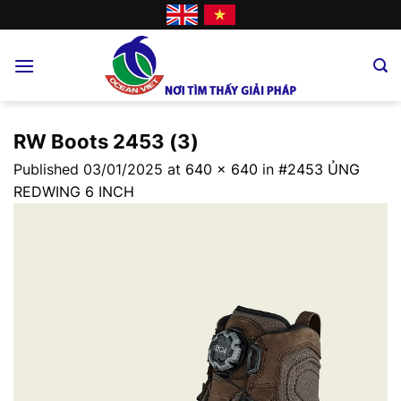
Skip
to
content
RW Boots 2453 (3)
Published
03/01/2025
at
640 × 640
in
#2453 ỦNG
REDWING 6 INCH