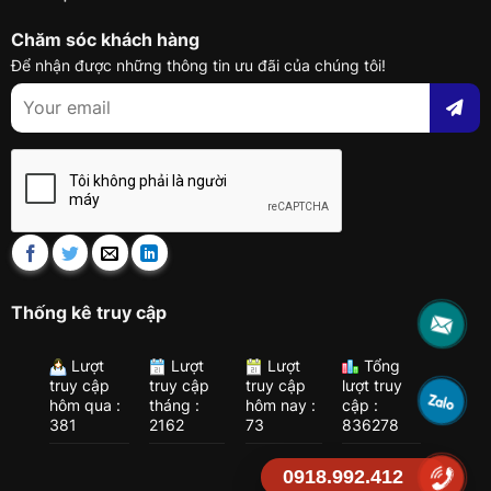
Chăm sóc khách hàng
Để nhận được những thông tin ưu đãi của chúng tôi!
Thống kê truy cập
Lượt
Lượt
Lượt
Tổng
truy cập
truy cập
truy cập
lượt truy
hôm qua :
tháng :
hôm nay :
cập :
381
2162
73
836278
0918.992.412