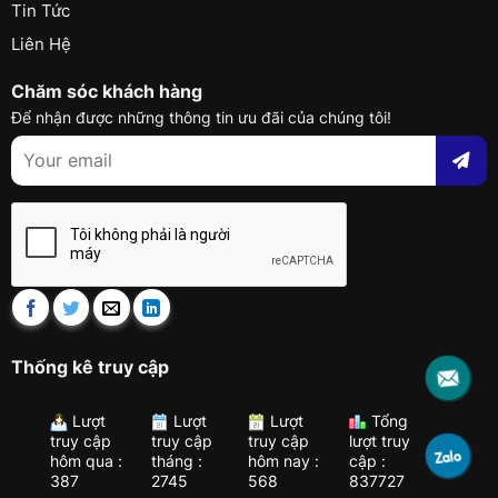
Tin Tức
Liên Hệ
Chăm sóc khách hàng
Để nhận được những thông tin ưu đãi của chúng tôi!
Thống kê truy cập
Lượt
Lượt
Lượt
Tổng
truy cập
truy cập
truy cập
lượt truy
hôm qua :
tháng :
hôm nay :
cập :
387
2745
568
837727