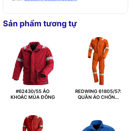
Sản phẩm tương tự
#62430/55 ÁO
REDWING 61805/57:
KHOÁC MÙA ĐÔNG
QUẦN ÁO CHỐNG
CHÁY