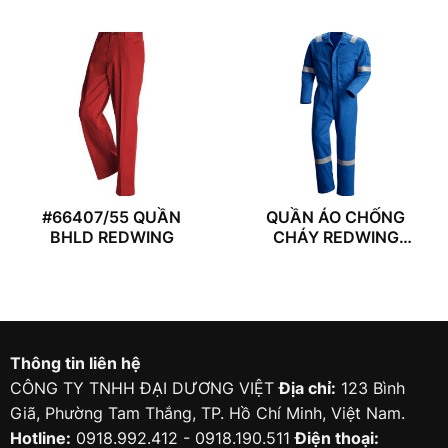
#66407/55 QUẦN
QUẦN ÁO CHỐNG
BHLD REDWING
CHÁY REDWING
61115/54
Thông tin liên hệ
CÔNG TY TNHH ĐẠI DƯƠNG VIỆT
Địa chỉ:
123 Bình
Giã, Phường Tam Thắng, TP. Hồ Chí Minh, Việt Nam.
Hotline:
0918.992.412 - 0918.190.511
Điện thoại: