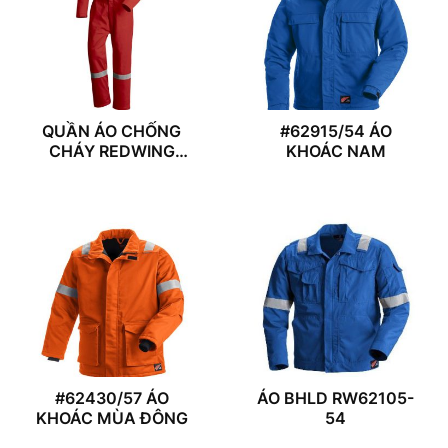
QUẦN ÁO CHỐNG
#62915/54 ÁO
CHÁY REDWING
KHOÁC NAM
61115/55
#62430/57 ÁO
ÁO BHLD RW62105-
KHOÁC MÙA ĐÔNG
54