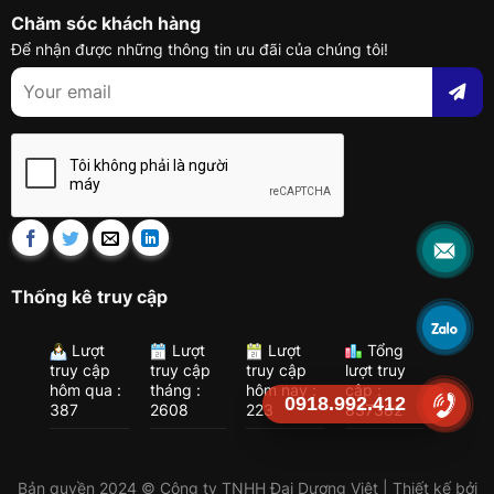
Chăm sóc khách hàng
Để nhận được những thông tin ưu đãi của chúng tôi!
Thống kê truy cập
Lượt
Lượt
Lượt
Tổng
truy cập
truy cập
truy cập
lượt truy
hôm qua :
tháng :
hôm nay :
cập :
0918.992.412
387
2608
223
837382
Bản quyền 2024 © Công ty TNHH Đại Dương Việt | Thiết kế bởi