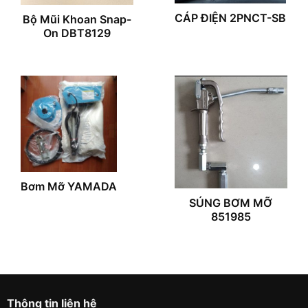
CÁP ĐIỆN 2PNCT-SB
Bộ Mũi Khoan Snap-
On DBT8129
Bơm Mỡ YAMADA
SÚNG BƠM MỠ
851985
Thông tin liên hệ