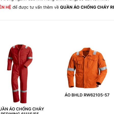
ÊN HỆ
để được tư vấn thêm về
QUẦN ÁO CHỐNG CHÁY R
ÁO BHLD RW62105-57
UẦN ÁO CHỐNG CHÁY
REDWING 61115/55