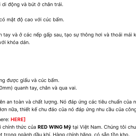
 di động và bút ở chân trái.
 có mật độ cao với cúc bấm.
tay và ở các nếp gấp sau, tạo sự thông hơi và thoải mái k
 với khóa dán.
rong được giấu và cúc bấm.
0mm) quanh tay, chân và qua vai.
iên an toàn và chất lượng. Nó đáp ứng các tiêu chuẩn của
Hơn nữa, thiết kế chu đáo của nó đáp ứng nhu cầu của công 
here:
HER
E
]
i chính thức của
RED WING Mỹ
tại Việt Nam. Chúng tôi ch
t trong ngành dầu khí. Hàng chính hãng, có sẵn tồn kho.