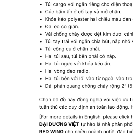
Túi cargo với ngăn riêng cho điện thoại
Cúc bấm ẩn ở cổ tay và mở chân.
Khóa kéo polyester hai chiều màu đen
Đai eo co giãn.
Vải chống cháy được dệt kim dưới cánh 
Túi tay trái với ngăn chia bút, nắp nhỏ
Túi công cụ ở chân phải.
Hai túi sau, túi bên phải có nắp.
Hai túi ngực với khóa kéo ẩn.
Hai vòng đeo radio.
Hai túi bên với lối vào từ ngoài vào t
Dải phản quang chống cháy rộng 2″ (5
Chọn bộ đồ này đồng nghĩa với việc ưu t
tuân thủ các quy định an toàn lao động. 
[For more details in English, please click 
ĐẠI DƯƠNG VIỆT
tự hào là nhà phân phố
RED WING
cho nhiều ngành nghề, đặc biệ