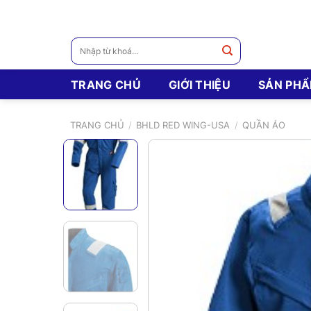
Skip
to
content
Tìm
kiếm:
TRANG CHỦ
GIỚI THIỆU
SẢN PH
TRANG CHỦ
/
BHLD RED WING-USA
/
QUẦN ÁO