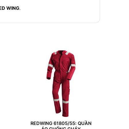
ED WING
.
REDWING 61805/55: QUẦN
ÁO CHỐNG CHÁY