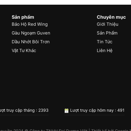
Sản phẩm
Chuyên mục
Bảo Hộ Red Wing
Giới Thiệu
Gàu Ngoạm Guven
Sản Phẩm
Dầu Nhớt Bôi Trơn
Tin Tức
Vật Tư Khác
Liên Hệ
ợt truy cập tháng : 2393
Lượt truy cập hôm nay : 491
 quyền 2024 © Công ty TNHH Đại Dương Việt | Thiết kế bởi
Google 