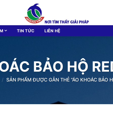
ẨM
TIN TỨC
LIÊN HỆ
OÁC BẢO HỘ R
/
SẢN PHẨM ĐƯỢC GẮN THẺ “ÁO KHOÁC BẢO 