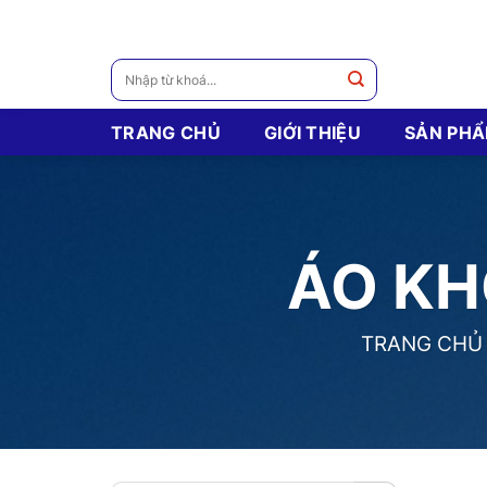
Skip
to
content
Tìm
kiếm:
TRANG CHỦ
GIỚI THIỆU
SẢN PH
ÁO KH
TRANG CHỦ