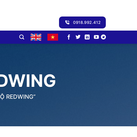
0918.992.412
EDWING
HỘ REDWING”