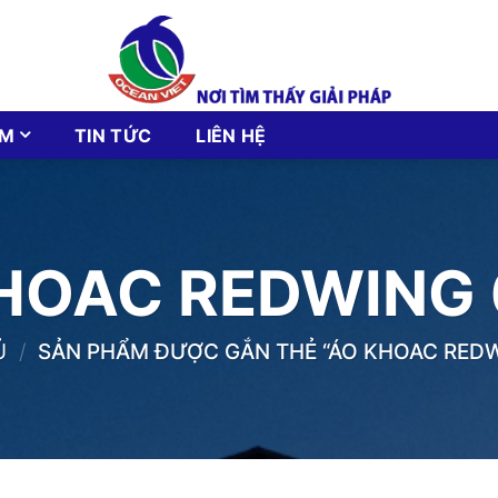
ẨM
TIN TỨC
LIÊN HỆ
HOAC REDWING 
Ủ
/
SẢN PHẨM ĐƯỢC GẮN THẺ “ÁO KHOAC REDW