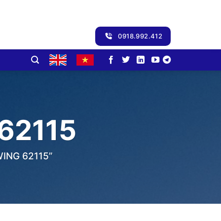
0918.992.412
62115
ING 62115”