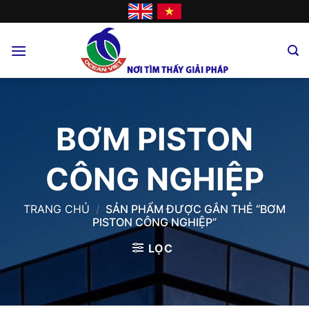
Skip
to
content
BƠM PISTON
CÔNG NGHIỆP
TRANG CHỦ
/
SẢN PHẨM ĐƯỢC GẮN THẺ “BƠM
PISTON CÔNG NGHIỆP”
LỌC