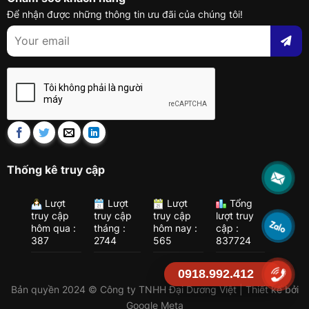
Để nhận được những thông tin ưu đãi của chúng tôi!
Thống kê truy cập
Lượt
Lượt
Lượt
Tổng
truy cập
truy cập
truy cập
lượt truy
hôm qua :
tháng :
hôm nay :
cập :
387
2744
565
837724
0918.992.412
Bản quyền 2024 © Công ty TNHH Đại Dương Việt | Thiết kế bởi
Google Meta