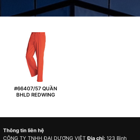
#66407/57 QUẦN
BHLD REDWING
Thông tin liên hệ
CÔNG TY TNHH ĐẠI DƯƠNG VIỆT
Địa chỉ:
123 Bình