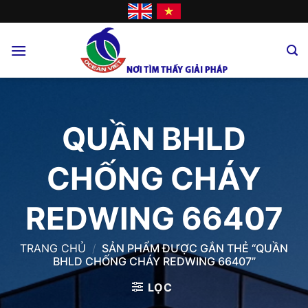
Skip
to
content
QUẦN BHLD
CHỐNG CHÁY
REDWING 66407
TRANG CHỦ
/
SẢN PHẨM ĐƯỢC GẮN THẺ “QUẦN
BHLD CHỐNG CHÁY REDWING 66407”
LỌC