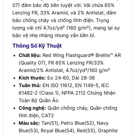
07) đảm bảo độ bền tuyệt vời. Vải chứa 65%
Lenzing FR, 33% Aramid, và 2% Antistat, đảm
bảo chống cháy và chống tĩnh điện. Trọng
lượng vải chỉ 4.7oz/yd² (160 g/m²), mang lại sự
bảo vệ nhẹ nhàng nhưng vẫn bền bỉ.
Thông Số Kỹ Thuật
Chất liệu:
Red Wing Flashguard® Brelite™ AR
(Quality 07), FR 65% Lenzing FR/33%
Aramid/2% Antistat, 4.7oz/yd²/160 g/m²
Kích thước:
Eo 24-60, Dài 28-36
Tuân thủ:
EN ISO 11612, EN 1149-5, IEC
61482-2 (Class 1), NFPA 2112 Chứng Nhận
Toàn Bộ Quần Áo
Công nghệ:
Quần chống cháy, Quần chống
tĩnh điện, CAT2
Màu sắc:
Tan(51), Petro Blue(52), Navy
Blue(53), Royal Blue(54), Red(55), Graphite