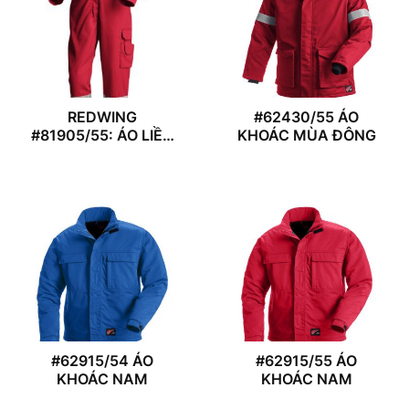
REDWING
#62430/55 ÁO
#81905/55: ÁO LIỀN
KHOÁC MÙA ĐÔNG
QUẦN NỮ
#62915/54 ÁO
#62915/55 ÁO
KHOÁC NAM
KHOÁC NAM