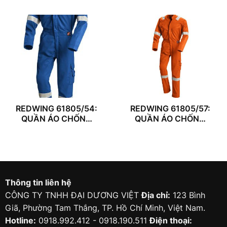
REDWING 61805/54:
REDWING 61805/57:
QUẦN ÁO CHỐNG
QUẦN ÁO CHỐNG
CHÁY
CHÁY
Thông tin liên hệ
CÔNG TY TNHH ĐẠI DƯƠNG VIỆT
Địa chỉ:
123 Bình
Giã, Phường Tam Thắng, TP. Hồ Chí Minh, Việt Nam.
Hotline:
0918.992.412 - 0918.190.511
Điện thoại: