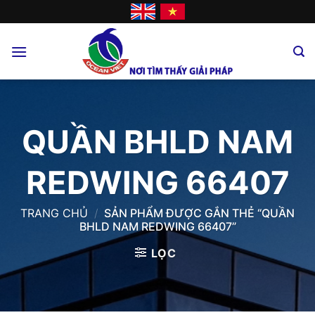
Skip
to
content
QUẦN BHLD NAM
REDWING 66407
TRANG CHỦ
/
SẢN PHẨM ĐƯỢC GẮN THẺ “QUẦN
BHLD NAM REDWING 66407”
LỌC