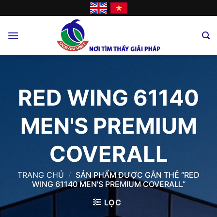
Skip
to
content
RED WING 61140
MEN'S PREMIUM
COVERALL
TRANG CHỦ
/
SẢN PHẨM ĐƯỢC GẮN THẺ “RED
WING 61140 MEN'S PREMIUM COVERALL”
LỌC