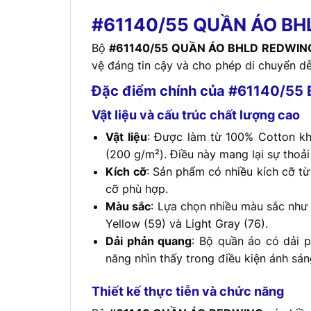
#61140/55 QUẦN ÁO BH
Bộ
#61140/55 QUẦN ÁO BHLD REDWIN
vệ đáng tin cậy và cho phép di chuyển dễ
Đặc điểm chính của #61140/5
Vật liệu và cấu trúc chất lượng cao
Vật liệu
: Được làm từ 100% Cotton kh
(200 g/m²). Điều này mang lại sự thoải
Kích cỡ
: Sản phẩm có nhiều kích cỡ từ
cỡ phù hợp.
Màu sắc
: Lựa chọn nhiều màu sắc như T
Yellow (59) và Light Gray (76).
Dải phản quang
: Bộ quần áo có dải 
năng nhìn thấy trong điều kiện ánh sán
Thiết kế thực tiễn và chức năng