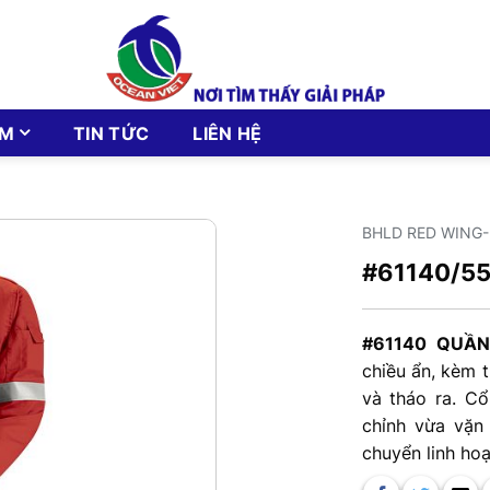
ẨM
TIN TỨC
LIÊN HỆ
BHLD RED WING
#61140/5
#61140 QUẦ
chiều ẩn, kèm 
và tháo ra. C
chỉnh vừa vặn
chuyển linh hoạ