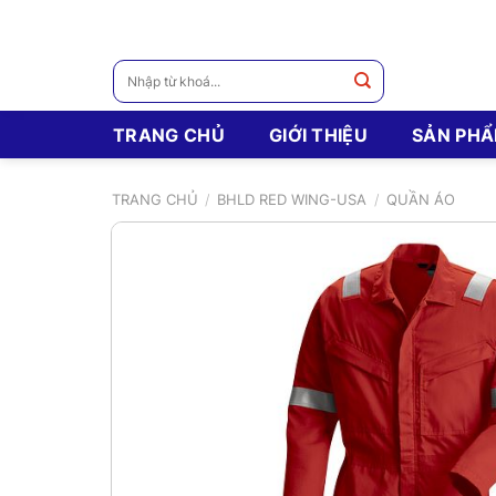
Skip
to
content
Tìm
kiếm:
TRANG CHỦ
GIỚI THIỆU
SẢN PH
TRANG CHỦ
/
BHLD RED WING-USA
/
QUẦN ÁO