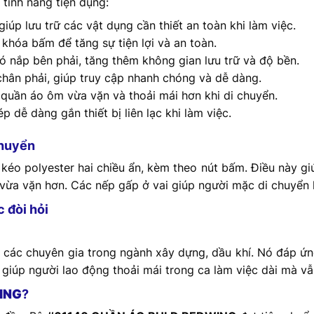
 tính năng tiện dụng:
giúp lưu trữ các vật dụng cần thiết an toàn khi làm việc.
 khóa bấm để tăng sự tiện lợi và an toàn.
có nắp bên phải, tăng thêm không gian lưu trữ và độ bền.
chân phải, giúp truy cập nhanh chóng và dễ dàng.
ộ quần áo ôm vừa vặn và thoải mái hơn khi di chuyển.
p dễ dàng gắn thiết bị liên lạc khi làm việc.
chuyển
kéo polyester hai chiều ẩn, kèm theo nút bấm. Điều này gi
ừa vặn hơn. Các nếp gấp ở vai giúp người mặc di chuyển l
 đòi hỏi
 các chuyên gia trong ngành xây dựng, dầu khí. Nó đáp ứ
hẹ giúp người lao động thoải mái trong ca làm việc dài mà 
ING
?