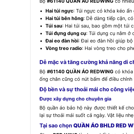
Bộ
#61140 QUẦN ÁO REDWING
có nhiều
Hai túi ngực
: Túi ngực có khóa kéo ẩn 
Hai túi bên hông
: Dễ dàng tiếp cận, có
Túi sau
: Hai túi sau, bao gồm một túi 
Túi đựng dụng cụ
: Túi dụng cụ nằm ở 
Đai eo đàn hồi
: Đai eo đàn hồi giúp b
Vòng treo radio
: Hai vòng treo cho phé
Dễ mặc và tăng cường khả năng di 
Bộ
#61140 QUẦN ÁO REDWING
có khóa 
ống chân cũng có nút bấm để điều chỉnh v
Độ bền và sự thoải mái cho công việc
Được xây dựng cho chuyên gia
Bộ quần áo bảo hộ này được thiết kế cho
lại sự thoải mái suốt cả ngày. Vật liệu n
Tại sao chọn
QUẦN ÁO BHLD RED W