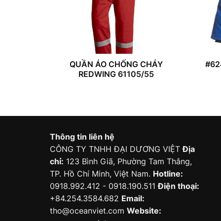
QUẦN ÁO CHỐNG CHÁY
#62
REDWING 61105/55
Thông tin liên hệ
CÔNG TY TNHH ĐẠI DƯƠNG VIỆT
Địa
chỉ:
123 Bình Giã, Phường Tam Thắng,
TP. Hồ Chí Minh, Việt Nam.
Hotline:
0918.992.412 - 0918.190.511
Điện thoại:
+84.254.3584.682
Email:
tho@oceanviet.com
Website: