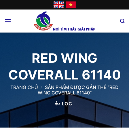
Skip
to
content
RED WING
COVERALL 61140
TRANG CHỦ
/
SẢN PHẨM ĐƯỢC GẮN THẺ “RED
WING COVERALL 61140”
LỌC