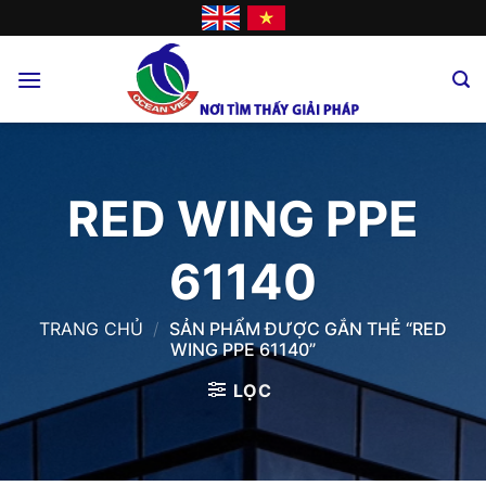
Skip
to
content
RED WING PPE
61140
TRANG CHỦ
/
SẢN PHẨM ĐƯỢC GẮN THẺ “RED
WING PPE 61140”
LỌC