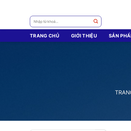
Skip
to
content
Tìm
kiếm:
TRANG CHỦ
GIỚI THIỆU
SẢN PH
TRAN