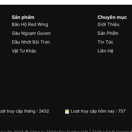
Sản phẩm
Chuyên mục
Bảo Hộ Red Wing
Giới Thiệu
Gàu Ngoạm Guven
Sản Phẩm
Dầu Nhớt Bôi Trơn
Tin Tức
Vật Tư Khác
Liên Hệ
ợt truy cập tháng : 2432
Lượt truy cập hôm nay : 757
 quyền 2024 © Công ty TNHH Đại Dương Việt | Thiết kế bởi
Google 