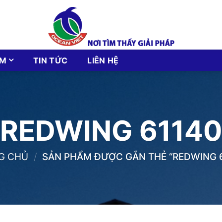
ẨM
TIN TỨC
LIÊN HỆ
REDWING 6114
G CHỦ
/
SẢN PHẨM ĐƯỢC GẮN THẺ “REDWING 6