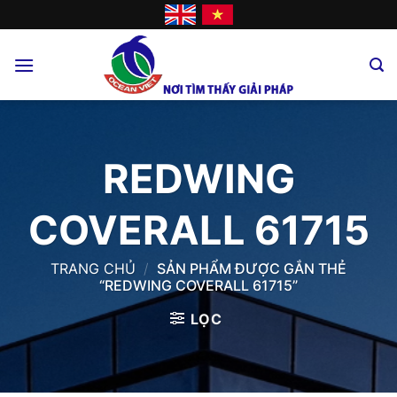
Skip
to
content
REDWING
COVERALL 61715
TRANG CHỦ
/
SẢN PHẨM ĐƯỢC GẮN THẺ
“REDWING COVERALL 61715”
LỌC