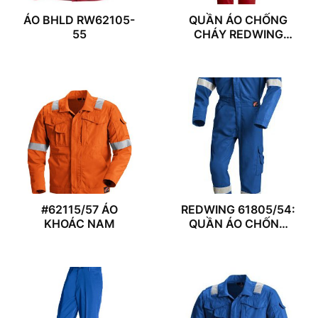
ÁO BHLD RW62105-
QUẦN ÁO CHỐNG
55
CHÁY REDWING
61105/55
#62115/57 ÁO
REDWING 61805/54:
KHOÁC NAM
QUẦN ÁO CHỐNG
CHÁY