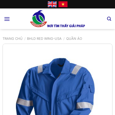
Skip
to
content
TRANG CHỦ
/
BHLD RED WING-USA
/
QUẦN ÁO