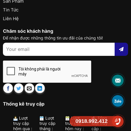
Sản Phẩm
Tin Tức
Liên Hệ
Chăm sóc khách hàng
Để nhận được những thông tin ưu đãi của chúng tôi!
Thống kê truy cập
Lượt
Lượt
Lượt
Tổng
0918.992.412
truy cập
truy cập
truy cập
lượt truy
hôm qua :
tháng :
hôm nay :
cập :