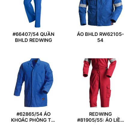
#66407/54 QUẦN
ÁO BHLD RW62105-
BHLD REDWING
54
#62865/54 ÁO
REDWING
KHOÁC PHÒNG THÍ
#81905/55: ÁO LIỀN
NGHIỆM
QUẦN NỮ