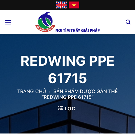
Skip
to
content
REDWING PPE
61715
TRANG CHỦ
/
SẢN PHẨM ĐƯỢC GẮN THẺ
“REDWING PPE 61715”
LỌC