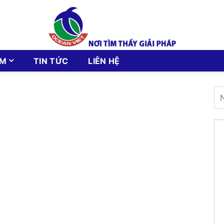
ẨM
TIN TỨC
LIÊN HỆ