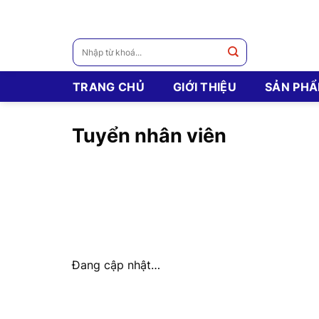
Skip
to
content
Tìm
kiếm:
TRANG CHỦ
GIỚI THIỆU
SẢN PH
Tuyển nhân viên
Đang cập nhật…