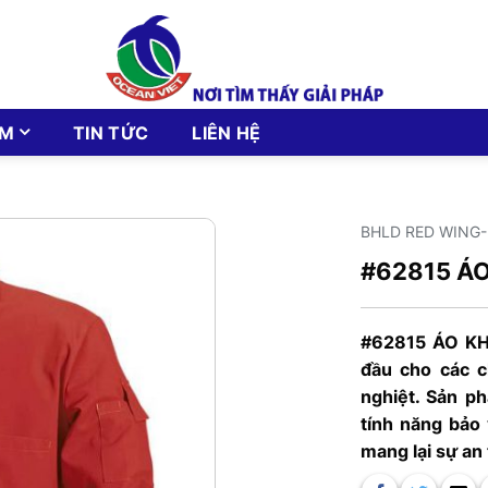
ẨM
TIN TỨC
LIÊN HỆ
BHLD RED WING
#62815 Á
#62815 ÁO KH
đầu cho các c
nghiệt. Sản p
tính năng bảo 
mang lại sự an