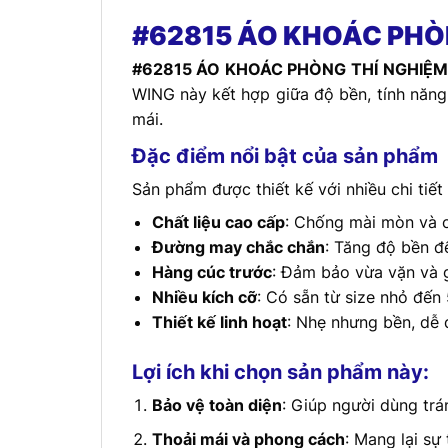
#62815 ÁO KHOÁC PHÒ
#62815 ÁO KHOÁC PHÒNG THÍ NGHIỆM
WING này kết hợp giữa độ bền, tính năng
mái.
Đặc điểm nổi bật của sản phẩm
Sản phẩm được thiết kế với nhiều chi tiết 
Chất liệu cao cấp
: Chống mài mòn và 
Đường may chắc chắn
: Tăng độ bền đ
Hàng cúc trước
: Đảm bảo vừa vặn và 
Nhiều kích cỡ
: Có sẵn từ size nhỏ đến
Thiết kế linh hoạt
: Nhẹ nhưng bền, dễ 
Lợi ích khi chọn sản phẩm này:
Bảo vệ toàn diện
: Giúp người dùng trá
Thoải mái và phong cách
: Mang lại sự